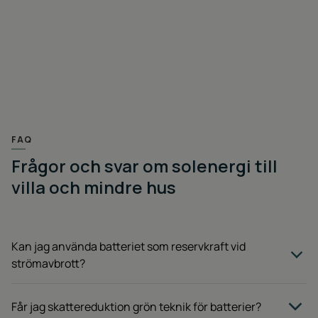
FAQ
Frågor och svar om solenergi till
villa och mindre hus
Kan jag använda batteriet som reservkraft vid
strömavbrott?
Inte alla, men flera tillverkare av växelriktare har stöd för backup
eller reservkraft. Extra tillbehör kan behövas och ett extra jordtag
Får jag skattereduktion grön teknik för batterier?
är i regel ett krav från nätägaren.