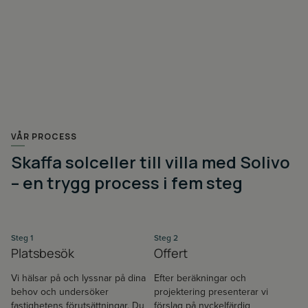
VÅR PROCESS
Skaffa solceller till villa med Solivo
– en trygg process i fem steg
Steg 1
Steg 2
Platsbesök
Offert
Vi hälsar på och lyssnar på dina
Efter beräkningar och
behov och undersöker
projektering presenterar vi
fastighetens förutsättningar. Du
förslag på nyckelfärdig