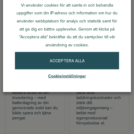
Vi använder cookies för att samla in och behandla
uppgifter som din IP-adress och information om hur du
använder webbplatsen för analys och statistik samt för
Solceller
Växelriktare
att ge dig en bättre upplevelse. Genom att klicka på
Nyckelfärdiga system
Rätt växelriktare
anpassade för ditt tak
optimerar och
"Acceptera alla" bekräftar du att du samtycker till vår
och dina behov, från
säkerställer långvarig
användning av cookies.
marknadens bästa
effektiv elproduktion –
tillverkare.
och gör att dina
solceller lever upp till
ACCEPTERA ALLA
sin fulla potential.
Cookieinställningar
Energilager
Elbilsladdare
Addera turbo till din
Sänk dina
investering – med
laddningskostnader och
batterilagring av din
stärk ditt
genererade solel kan du
miljöengagemang –
både spara och tjäna
ladda med
pengar.
egenproducerad
förnyelsebar el.