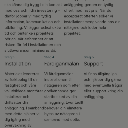
ska känna dig trygg i din kontakt
anläggning genom en tydlig
med oss och i din investering –
offert med fast pris. När du
därför jobbar vi med tydlig
accepterat offerten söker vi
information, kommunikation och
installationsmedgivande hos din
utbildning. Vi lägger också extra
nätägare och leder hela
tid och omtanke i projektets
projektet.
början. Vår erfarenhet är att
risken för fel i installationen och
slutleveransen minimeras då.
Steg 3
Steg 4
Steg 5
Installation
Färdiganmälan
Support
Materialet levereras
Vi färdiganmäler
Vi finns tillgängliga
av fraktbolag till din
installationen till
och hjälper dig gärna
fastighet och våra
nätägaren som efter
med eventuella frågor
välutbildade montörer
godkännande ger
eller support kring din
installerar och
startbesked av din
anläggning.
driftsätter din
anläggning. Eventuellt
anläggning. I samband
behöver din elmätare
med detta hjälper vi
bytas av nätägaren i
dig igång med
samband med detta.
Företag
övervakning av