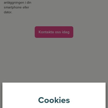
anläggningen i din
smartphone eller
dator.
Kontakta oss idag
Villaägare
Komplett nyckelfärdigt system för
lägre energiräkning och minskat
Cookies
klimatavtryck