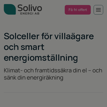
Få fri offert
Tjänster för
Solceller för villaägare
och smart
Artiklar & guider
energiomställning
Om oss
Klimat- och framtidssäkra din el – och
Om oss
Kontakt
Varumärken
sänk din energiräkning