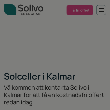
Få fri offert
Tjänster för
Artiklar & guider
Om oss
Om oss
Kontakt
Solceller i Kalmar
Varumärken
Välkommen att kontakta Solivo i
Kalmar för att få en kostnadsfri offert
redan idag.