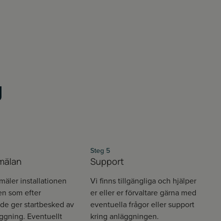
g
Steg 5
mälan
Support
mäler installationen
Vi finns tillgängliga och hjälper
ren som efter
er eller er förvaltare gärna med
e ger startbesked av
eventuella frågor eller support
ggning. Eventuellt
kring anläggningen.