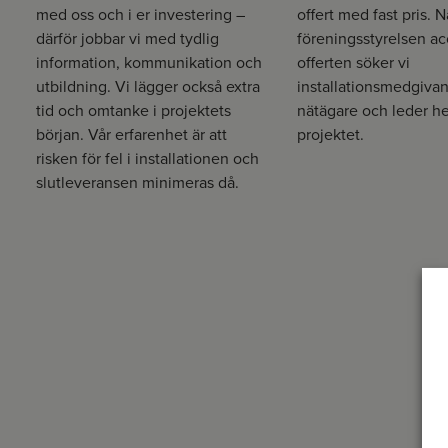
med oss och i er investering –
offert med fast pris. N
därför jobbar vi med tydlig
föreningsstyrelsen ac
information, kommunikation och
offerten söker vi
utbildning. Vi lägger också extra
installationsmedgiva
tid och omtanke i projektets
nätägare och leder he
början. Vår erfarenhet är att
projektet.
risken för fel i installationen och
slutleveransen minimeras då.