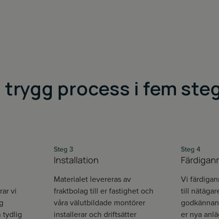
n trygg process i fem ste
Steg 3
Steg 4
Installation
Färdigan
Materialet levereras av
Vi färdigan
ar vi
fraktbolag till er fastighet och
till nätäga
g
våra välutbildade montörer
godkännand
tydlig
installerar och driftsätter
er nya anlä