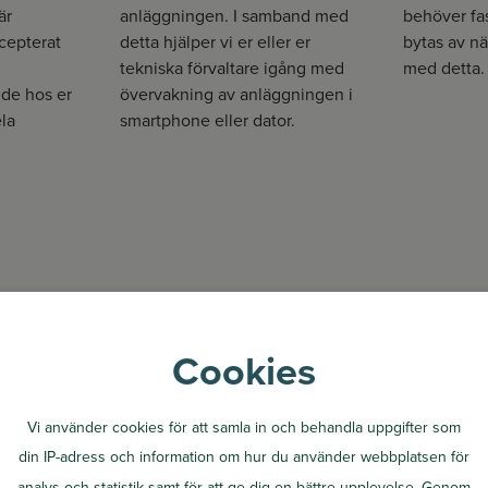
är
anläggningen. I samband med
behöver fa
cepterat
detta hjälper vi er eller er
bytas av n
tekniska förvaltare igång med
med detta.
nde hos er
övervakning av anläggningen i
la
smartphone eller dator.
Kontakta oss idag
Cookies
Vi använder cookies för att samla in och behandla uppgifter som
din IP-adress och information om hur du använder webbplatsen för
analys och statistik samt för att ge dig en bättre upplevelse. Genom