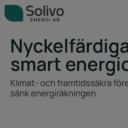
Nyckelfärdiga
Tjänster för
Företag
Villaäga
Företag
Artiklar & guider
smart energi
Lantbrukare
Om oss
Klimat- och framtidssäkra för
Om oss
Kontakt
sänk energiräkningen
Varumärken