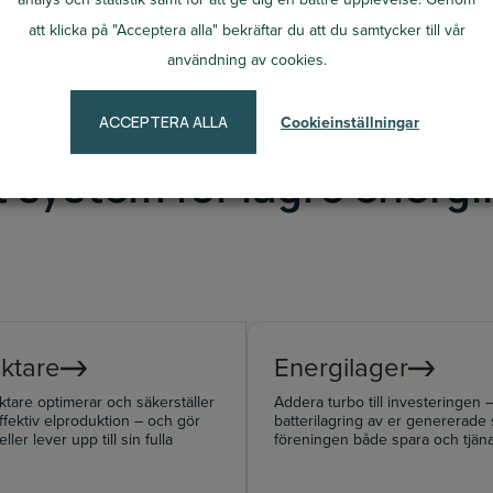
att klicka på "Acceptera alla" bekräftar du att du samtycker till vår
användning av cookies.
ACCEPTERA ALLA
Cookieinställningar
t system för lägre energ
iktare
Energilager
iktare optimerar och säkerställer
Addera turbo till investeringen
ffektiv elproduktion – och gör
batterilagring av er genererade 
eller lever upp till sin fulla
föreningen både spara och tjän