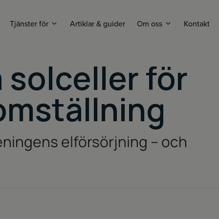
Tjänster för
Artiklar & guider
Om oss
Kontakt
 solceller för
re
Om oss
Lantbrukare
Varumärken
Villaägare
omställning
Bostadsrättförening
eningens elförsörjning – och