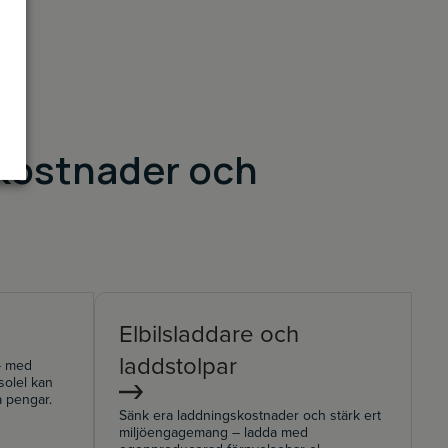
ikostnader och
Elbilsladdare och
laddstolpar
 – med
solel kan
a pengar.
Sänk era laddningskostnader och stärk ert
miljöengagemang – ladda med