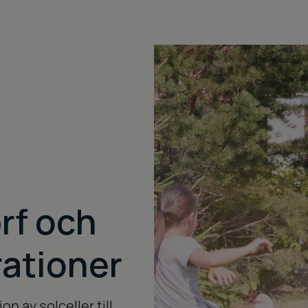
brf och
ationer
on av solceller till