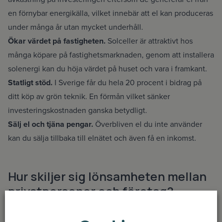
en förnybar energikälla, vilket innebär att el kan produceras
under många år utan mycket underhåll.
Ökar värdet på fastigheten.
Solceller är attraktivt hos
många köpare på fastighetsmarknaden, genom att installera
solenergi kan du höja värdet på huset och vara i framkant.
Statligt stöd.
I Sverige får du hela 20 procent i bidrag på
ditt köp av grön teknik. En förmån vilket sänker
investeringskostnaden ganska betydligt.
Sälj el och tjäna pengar.
Överbliven el du inte använder
kan du sälja tillbaka till elnätet och även få en inkomst.
Hur skiljer sig lönsamheten mellan
privatpersoner och företag?
Solenergi är lönsamt både för dig som företagare eller