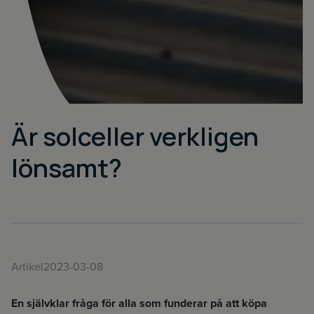
';
Är solceller verkligen
lönsamt?
Artikel
2023-03-08
Företag
En självklar fråga för alla som funderar på att köpa