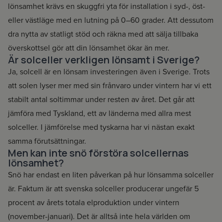
lönsamhet krävs en skuggfri yta för installation i syd-, öst-
eller västläge med en lutning på 0–60 grader. Att dessutom
dra nytta av statligt stöd och räkna med att sälja tillbaka
överskottsel gör att din lönsamhet ökar än mer.
Är solceller verkligen lönsamt i Sverige?
Ja, solcell är en lönsam investeringen även i Sverige. Trots
att solen lyser mer med sin frånvaro under vintern har vi ett
stabilt antal soltimmar under resten av året. Det går att
jämföra med Tyskland, ett av länderna med allra mest
solceller. I jämförelse med tyskarna har vi nästan exakt
samma förutsättningar.
Men kan inte snö förstöra solcellernas
lönsamhet?
Snö har endast en liten påverkan på hur lönsamma solceller
Lantbrukare
är. Faktum är att svenska solceller producerar ungefär 5
procent av årets totala elproduktion under vintern
(november-januari). Det är alltså inte hela världen om